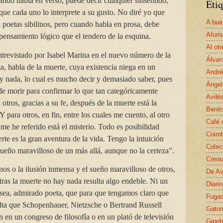
ando habla en verso, puede decir cualquier sinsentido,
Etiq
que cada uno lo interprete a su gusto. No diré yo que
A bue
os poetas sibilinos, pero cuando habla en prosa, debe
Afori
pensamiento lógico que el tendero de la esquina.
Al otr
ntrevistado por Isabel Marina en el nuevo número de la
Álvar
ta, habla de la muerte, cuya existencia niega en un
André
ay nada, lo cual es mucho decir y demasiado saber, pues
Ángel
 de morir para confirmar lo que tan categóricamente
Avilé
otros, gracias a su fe, después de la muerte está la
Benit
 Y para otros, en fin, entre los cuales me cuento, al otro
Café 
 me he referido está el misterio. Todo es posibilidad
Coim
rte es la gran aventura de la vida. Tengo la intuición
Colec
sueño maravilloso de un más allá, aunque no la certeza”.
Creou
nos o la ilusión inmensa y el sueño maravilloso de otros,
De Av
 tras la muerte no hay nada resulta algo endeble. Ni un
Diario
 sea, admirado poeta, que para que tengamos claro que
Fugac
alta que Schopenhauer, Nietzsche o Bertrand Russell
Gato
n en un congreso de filosofía o en un plató de televisión
Gineb