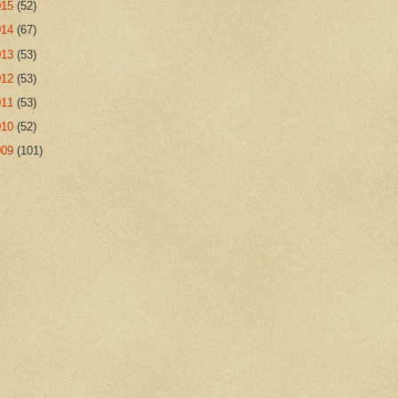
015
(52)
014
(67)
013
(53)
012
(53)
011
(53)
010
(52)
009
(101)