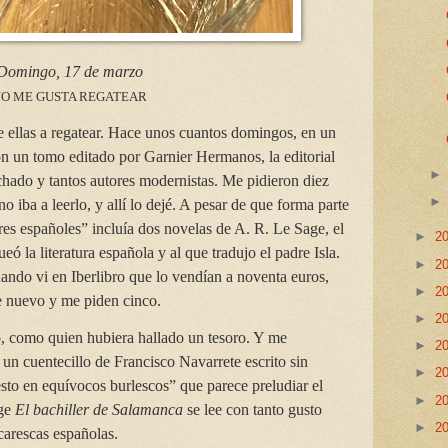
Domingo, 17 de marzo
O ME GUSTA REGATEAR
e ellas a regatear. Hace unos cuantos domingos, en un
n un tomo editado por Garnier Hermanos, la editorial
chado y tantos autores modernistas. Me pidieron diez
 iba a leerlo, y allí lo dejé. A pesar de que forma parte
res españoles” incluía dos novelas de A. R. Le Sage, el
►
2
eó la literatura española y al que tradujo el padre Isla.
►
2
ando vi en Iberlibro que lo vendían a noventa euros,
►
2
e nuevo y me piden cinco.
►
2
o, como quien hubiera hallado un tesoro. Y me
►
2
: un cuentecillo de Francisco Navarrete escrito sin
►
2
uesto en equívocos burlescos” que parece preludiar el
►
2
age
El bachiller de Salamanca
se lee con tanto gusto
►
2
carescas españolas.