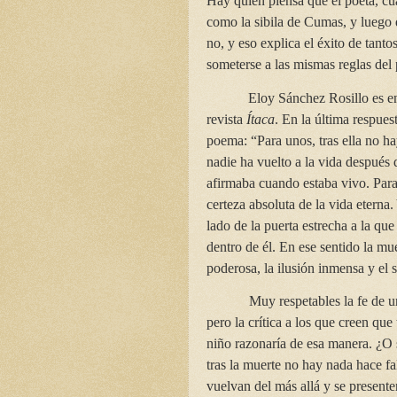
Hay quien piensa que el poeta, cu
como la sibila de Cumas, y luego 
no, y eso explica el éxito de tant
someterse a las mismas reglas del 
Eloy Sánchez Rosillo es e
revista
Ítaca
. En la última respues
poema: “Para unos, tras ella no h
nadie ha vuelto a la vida después
afirmaba cuando estaba vivo. Para 
certeza absoluta de la vida eterna.
lado de la puerta estrecha a la que
dentro de él. En ese sentido la mue
poderosa, la ilusión inmensa y el 
Muy respetables la fe de u
pero la crítica a los que creen que
niño razonaría de esa manera. ¿O
tras la muerte no hay nada hace f
vuelvan del más allá y se presente