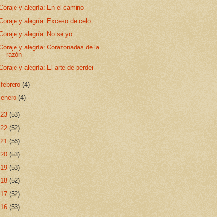
Coraje y alegría: En el camino
Coraje y alegría: Exceso de celo
Coraje y alegría: No sé yo
Coraje y alegría: Corazonadas de la
razón
Coraje y alegría: El arte de perder
►
febrero
(4)
►
enero
(4)
023
(53)
022
(52)
021
(56)
020
(53)
019
(53)
018
(52)
017
(52)
016
(53)