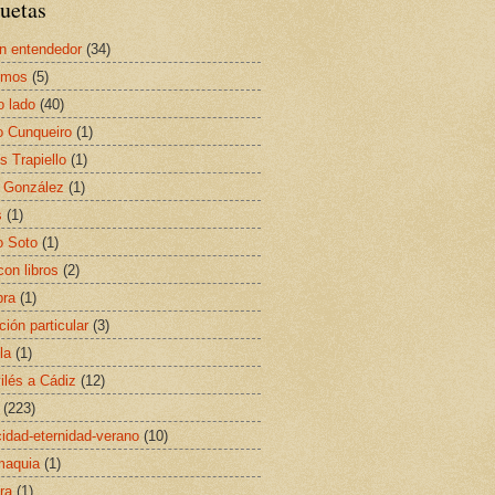
uetas
n entendedor
(34)
smos
(5)
o lado
(40)
o Cunqueiro
(1)
s Trapiello
(1)
 González
(1)
s
(1)
o Soto
(1)
con libros
(2)
bra
(1)
ción particular
(3)
la
(1)
ilés a Cádiz
(12)
(223)
idad-eternidad-verano
(10)
maquia
(1)
ra
(1)