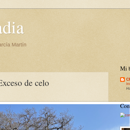
adia
arcía Martín
Mi b
 Exceso de celo
C
In
Ha
Cont