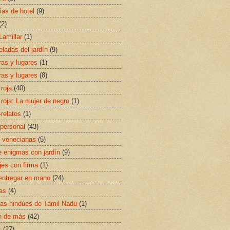
ias de hotel
(9)
(2)
Lamillar
(1)
eladas del jardín
(9)
ras y lugares
(1)
ras y lugares
(8)
 roja
(40)
 roja: La mujer de negro
(1)
-relatos
(1)
personal
(43)
 venecianas
(5)
 enigmas con jardín
(9)
jes con firma
(1)
entregar en mano
(24)
as
(4)
s hindúes de Tamil Nadu
(1)
n de más
(42)
s
(27)