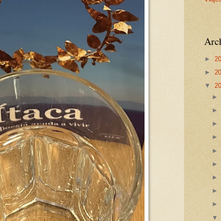
Arch
►
2
►
2
▼
2