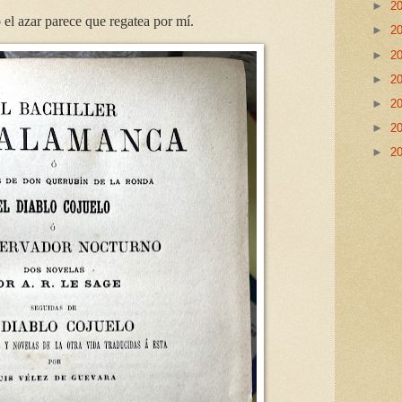
►
2
 el azar parece que regatea por mí.
►
2
►
2
►
2
►
2
►
2
►
2