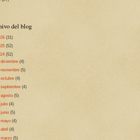
ivo del blog
026
(31)
025
(52)
024
(52)
►
diciembre
(4)
►
noviembre
(5)
►
octubre
(4)
►
septiembre
(4)
►
agosto
(5)
►
julio
(4)
►
junio
(5)
►
mayo
(4)
►
abril
(4)
▼
marzo
(5)