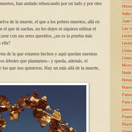
 muertos, han andado rebuscando por un lado y por otro
Histor
Italia
Juan 
elva de la muerte, el que a los pobres muertos, allá en
Las v
 el que tú sueñas, no les dejen ni siquiera utilizar el
arse con sus seres queridos, ¿no es la prueba más
Lectu
 ella?
Lectu
Línea
eria de la que estamos hechos y aquí quedan nuestras
Línea
los árboles que plantamos-- y queda, además, el
Micro
 los que nos quisieron. Hay un más allá de la muerte,
Nada 
Notas
Nueve
Paisa
Para 
poem
Poema
Razó
Viaje