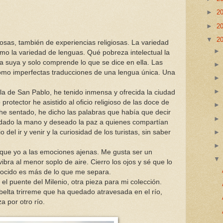
►
2
►
2
▼
2
osas, también de experiencias religiosas. La variedad
mo la variedad de lenguas. Qué pobreza intelectual la
a suya y solo comprende lo que se dice en ella. Las
omo imperfectas traducciones de una lengua única. Una
ula de San Pablo, he tenido inmensa y ofrecida la ciudad
protector he asistido al oficio religioso de las doce de
e sentado, he dicho las palabras que había que decir
dado la mano y deseado la paz a quienes compartían
l ir y venir y la curiosidad de los turistas, sin saber
que yo a las emociones ajenas. Me gusta ser un
ibra al menor soplo de aire. Cierro los ojos y sé que lo
ocido es más de lo que me separa.
el puente del Milenio, otra pieza para mi colección.
lta trirreme que ha quedado atravesada en el río,
 por otro río.