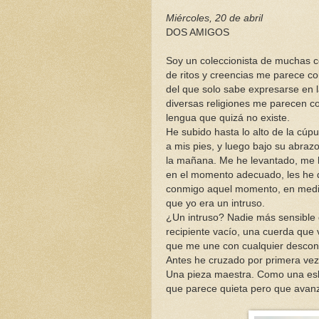
Miércoles, 20 de abril
DOS AMIGOS
Soy un coleccionista de muchas c
de ritos y creencias me parece co
del que solo sabe expresarse en l
diversas religiones me parecen c
lengua que quizá no existe.
He subido hasta lo alto de la cúp
a mis pies, y luego bajo su abrazo 
la mañana. Me he levantado, me h
en el momento adecuado, les he 
conmigo aquel momento, en medio de
que yo era un intruso.
¿Un intruso? Nadie más sensible 
recipiente vacío, una cuerda que v
que me une con cualquier descon
Antes he cruzado por primera vez 
Una pieza maestra. Como una esbe
que parece quieta pero que avanza