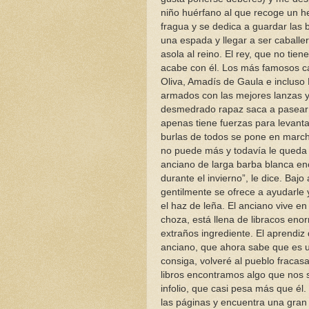
niño huérfano al que recoge un he
fragua y se dedica a guardar las
una espada y llegar a ser caball
asola al reino. El rey, que no tie
acabe con él. Los más famosos ca
Oliva, Amadís de Gaula e incluso 
armados con las mejores lanzas y 
desmedrado rapaz saca a pasear s
apenas tiene fuerzas para levanta
burlas de todos se pone en march
no puede más y todavía le queda 
anciano de larga barba blanca en
durante el invierno”, le dice. Baj
gentilmente se ofrece a ayudarle 
el haz de leña. El anciano vive e
choza, está llena de libracos eno
extraños ingrediente. El aprendiz
anciano, que ahora sabe que es un
consiga, volveré al pueblo fracasa
libros encontramos algo que nos s
infolio, que casi pesa más que él
las páginas y encuentra una gran 