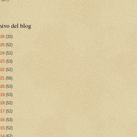
ivo del blog
026
(32)
025
(52)
024
(52)
023
(53)
022
(52)
021
(56)
020
(53)
019
(53)
018
(52)
017
(52)
016
(53)
015
(52)
014
(67)