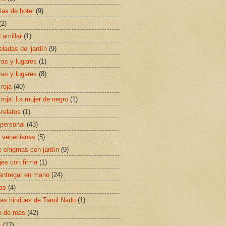
ias de hotel
(9)
(2)
Lamillar
(1)
eladas del jardín
(9)
ras y lugares
(1)
ras y lugares
(8)
 roja
(40)
 roja: La mujer de negro
(1)
-relatos
(1)
personal
(43)
 venecianas
(5)
 enigmas con jardín
(9)
jes con firma
(1)
entregar en mano
(24)
as
(4)
s hindúes de Tamil Nadu
(1)
n de más
(42)
s
(27)