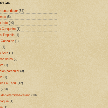
uetas
n entendedor
(34)
smos
(5)
o lado
(40)
o Cunqueiro
(1)
s Trapiello
(1)
 González
(1)
s
(1)
o Soto
(1)
con libros
(2)
bra
(1)
ción particular
(3)
la
(1)
ilés a Cádiz
(12)
(223)
idad-eternidad-verano
(10)
maquia
(1)
ra
(1)