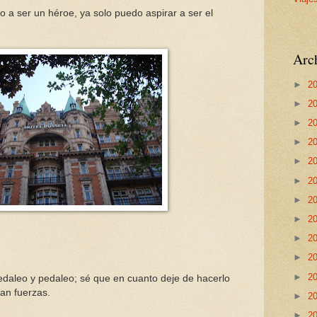
o a ser un héroe, ya solo puedo aspirar a ser el
Arch
►
2
►
2
►
2
►
2
►
2
►
2
►
2
►
2
►
2
►
2
►
2
edaleo y pedaleo; sé que en cuanto deje de hacerlo
an fuerzas.
►
2
►
2