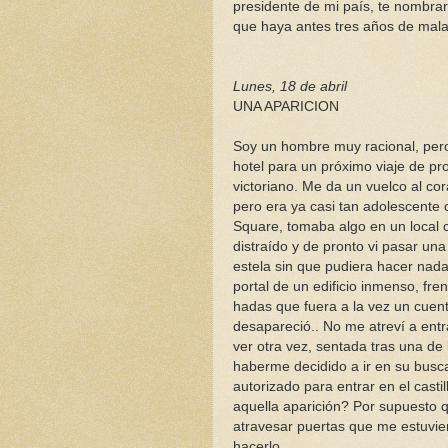
presidente de mi país, te nombraré
que haya antes tres años de mal
Lunes, 18 de abril
UNA APARICION
Soy un hombre muy racional, per
hotel para un próximo viaje de pr
victoriano. Me da un vuelco al co
pero era ya casi tan adolescente
Square, tomaba algo en un local 
distraído y de pronto vi pasar un
estela sin que pudiera hacer nada
portal de un edificio inmenso, fr
hadas que fuera a la vez un cuent
desapareció.. No me atreví a entr
ver otra vez, sentada tras una de
haberme decidido a ir en su busca
autorizado para entrar en el cast
aquella aparición? Por supuesto q
atravesar puertas que me estuvie
hacerlo.