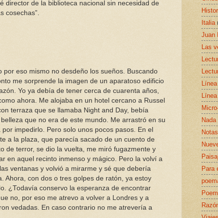
 director de la biblioteca nacional sin necesidad de
Histor
as cosechas”.
Italia
Juan 
Las v
Lectu
Lectu
o por eso mismo no desdeño los sueños. Buscando
onto me sorprende la imagen de un aparatoso edificio
Línea
razón. Yo ya debía de tener cerca de cuarenta años,
Línea
 como ahora. Me alojaba en un hotel cercano a Russel
Micro
con terraza que se llamaba Night and Day, bebía
Nada 
a belleza que no era de este mundo. Me arrastró en su
 por impedirlo. Pero solo unos pocos pasos. En el
Notas
ente a la plaza, que parecía sacado de un cuento de
Nueve
o de terror, se dio la vuelta, me miró fugazmente y
Paisa
ar en aquel recinto inmenso y mágico. Pero la volví a
Para 
 las ventanas y volvió a mirarme y sé que debería
. Ahora, con dos o tres golpes de ratón, ya estoy
poem
illo. ¿Todavía conservo la esperanza de encontrar
Poema
ue no, por eso me atrevo a volver a Londres y a
Razó
ron vedadas. En caso contrario no me atrevería a
Viaje