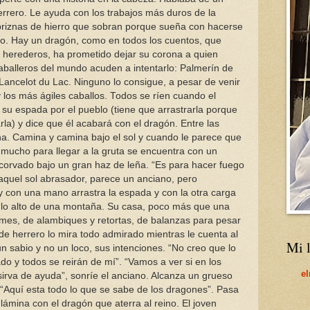
rrero. Le ayuda con los trabajos más duros de la
 briznas de hierro que sobran porque sueña con hacerse
ero. Hay un dragón, como en todos los cuentos, que
ne herederos, ha prometido dejar su corona a quien
balleros del mundo acuden a intentarlo: Palmerín de
Lancelot du Lac. Ninguno lo consigue, a pesar de venir
los más ágiles caballos. Todos se ríen cuando el
u espada por el pueblo (tiene que arrastrarla porque
rla) y dice que él acabará con el dragón. Entre las
a. Camina y camina bajo el sol y cuando le parece que
mucho para llegar a la gruta se encuentra con un
corvado bajo un gran haz de leña. “Es para hacer fuego
o aquel sol abrasador, parece un anciano, pero
y con una mano arrastra la espada y con la otra carga
n lo alto de una montaña. Su casa, poco más que una
rmes, de alambiques y retortas, de balanzas para pesar
 de herrero lo mira todo admirado mientras le cuenta al
Mi l
 sabio y no un loco, sus intenciones. “No creo que lo
do y todos se reirán de mí”. “Vamos a ver si en los
e
irva de ayuda”, sonríe el anciano. Alcanza un grueso
. “Aquí esta todo lo que se sabe de los dragones”. Pasa
lámina con el dragón que aterra al reino. El joven