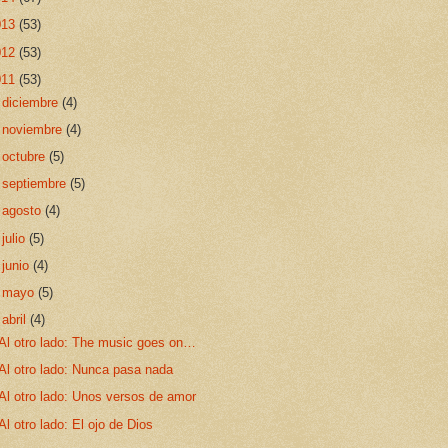
013
(53)
012
(53)
011
(53)
►
diciembre
(4)
►
noviembre
(4)
►
octubre
(5)
►
septiembre
(5)
►
agosto
(4)
►
julio
(5)
►
junio
(4)
►
mayo
(5)
▼
abril
(4)
Al otro lado: The music goes on…
Al otro lado: Nunca pasa nada
Al otro lado: Unos versos de amor
Al otro lado: El ojo de Dios