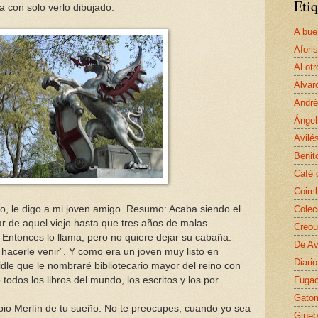
Etiq
ya con solo verlo dibujado.
A bue
Afori
Al otr
Álvar
André
Ángel
Avilé
Benit
Café 
Coim
Colec
ro, le digo a mi joven amigo. Resumo: Acaba siendo el
r de aquel viejo hasta que tres años de malas
Creou
. Entonces lo llama, pero no quiere dejar su cabaña.
De Av
hacerle venir”. Y como era un joven muy listo en
Diario
idle que le nombraré bibliotecario mayor del reino con
Fugac
 todos los libros del mundo, los escritos y los por
Gato
bio Merlín de tu sueño. No te preocupes, cuando yo sea
Gineb