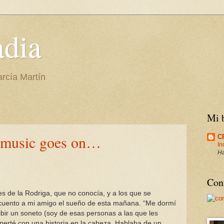
adia
arcía Martín
Mi b
e music goes on…
C
In
Ha
Cont
s de la Rodriga, que no conocía, y a los que se
e cuento a mi amigo el sueño de esta mañana. “Me dormí
bir un soneto (soy de esas personas a las que les
erté con una historia en la cabeza. Hablaba de un